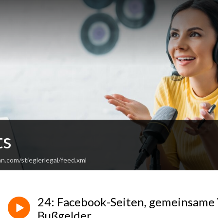
ts
n.com/stieglerlegal/feed.xml
24: Facebook-Seiten, gemeinsame
Bußgelder